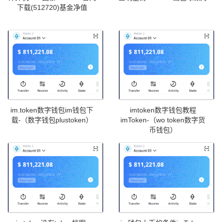
下载(512720)基金净值
im.token数字钱包im钱包下
imtoken数字钱包教程
载-（数字钱包plustoken）
imToken-（wo token数字货
币钱包）