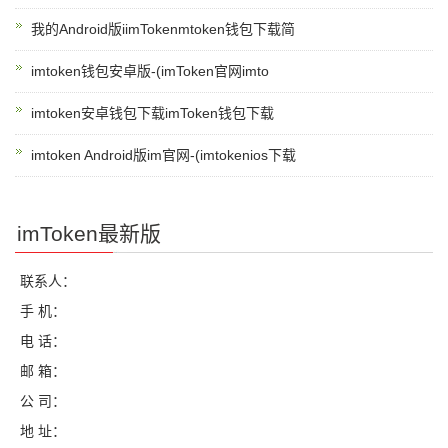
我的Android版iimTokenmtoken钱包下载简
imtoken钱包安卓版-(imToken官网imto
imtoken安卓钱包下载imToken钱包下载
imtoken Android版im官网-(imtokenios下载
imToken最新版
联系人：
手 机：
电 话：
邮 箱：
公 司：
地 址：